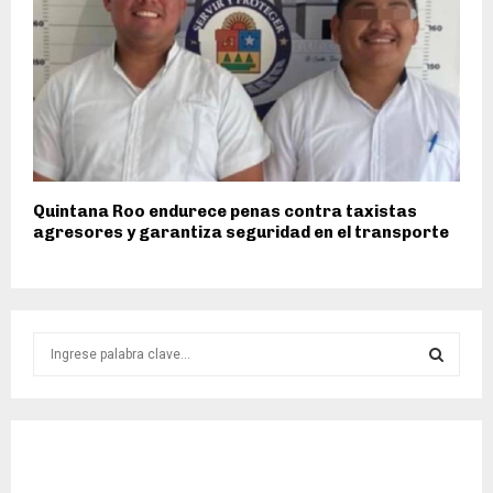
Quintana Roo endurece penas contra taxistas
agresores y garantiza seguridad en el transporte
S
e
a
S
r
c
E
h
f
A