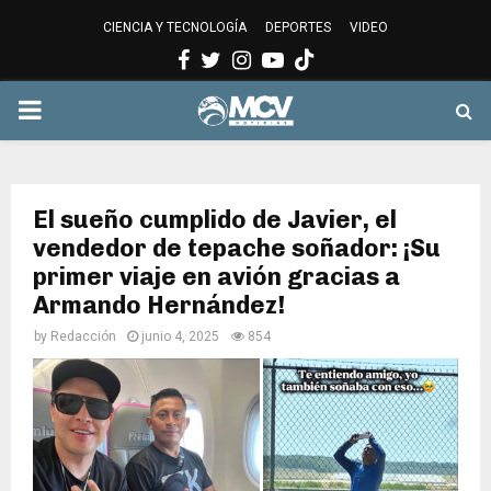
CIENCIA Y TECNOLOGÍA
DEPORTES
VIDEO
Facebook
Twitter
Instagram
Youtube
PRIMARY
MENU
El sueño cumplido de Javier, el
vendedor de tepache soñador: ¡Su
primer viaje en avión gracias a
Armando Hernández!
by
Redacción
junio 4, 2025
854