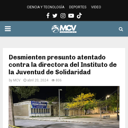
CIENCIA Y TECNOLOGÍA
DEPORTES
VIDEO
Facebook
Twitter
Instagram
Youtube
PRIMARY
MENU
Desmienten presunto atentado
contra la directora del Instituto de
la Juventud de Solidaridad
by
MCV
abril 20, 2024
806