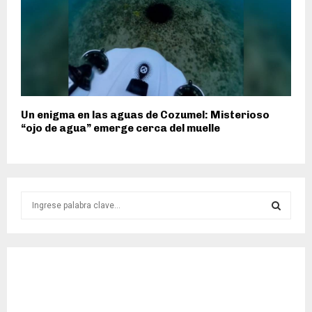
Un enigma en las aguas de Cozumel: Misterioso
“ojo de agua” emerge cerca del muelle
S
e
a
S
r
c
E
h
f
A
o