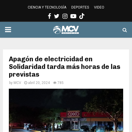
CIENCIA Y TECNOLOGÍA
DEPORTES
VIDEO
Facebook
Twitter
Instagram
Youtube
PRIMARY
MENU
Apagón de electricidad en
Solidaridad tarda más horas de las
previstas
by
MCV
abril 20, 2024
785