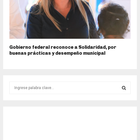
Gobierno federal reconoce a Solidaridad, por
buenas prácticas y desempeño municipal
S
e
a
S
r
c
E
h
f
A
o
r
R