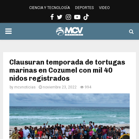
CIENCIA Y TECNOLOGÍA
DEPORTES
VIDEO
Facebook
Twitter
Instagram
Youtube
PRIMARY
MENU
Clausuran temporada de tortugas
marinas en Cozumel con mil 40
nidos registrados
by
mcvnoticias
noviembre 23, 2022
994