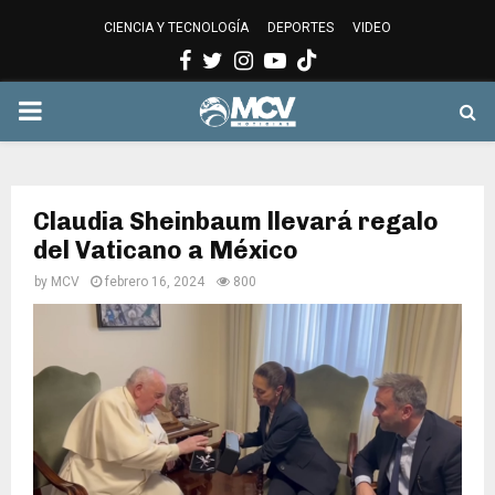
CIENCIA Y TECNOLOGÍA
DEPORTES
VIDEO
Facebook
Twitter
Instagram
Youtube
PRIMARY
MENU
Claudia Sheinbaum llevará regalo
del Vaticano a México
by
MCV
febrero 16, 2024
800