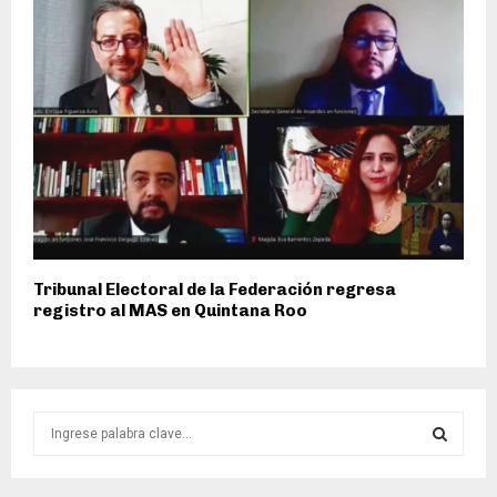
Tribunal Electoral de la Federación regresa
registro al MAS en Quintana Roo
S
e
a
S
r