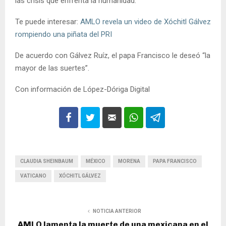
las crisis que enfrenta la humanidad.
Te puede interesar:
AMLO revela un video de Xóchitl Gálvez
rompiendo una piñata del PRI
De acuerdo con Gálvez Ruíz, el papa Francisco le deseó “la
mayor de las suertes”.
Con información de López-Dóriga Digital
CLAUDIA SHEINBAUM
MÉXICO
MORENA
PAPA FRANCISCO
VATICANO
XÓCHITL GÁLVEZ
NOTICIA ANTERIOR
AMLO lamenta la muerte de una mexicana en el