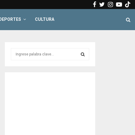
Facebook
Twitter
Instagr
Yout
DEPORTES
CULTURA
S
e
a
S
r
c
E
h
f
A
o
r
R
:
C
H