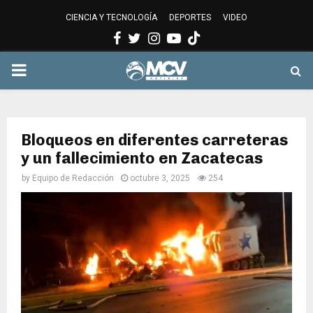
CIENCIA Y TECNOLOGÍA
DEPORTES
VIDEO
Facebook
Twitter
Instagram
Youtube
PRIMARY
MENU
Bloqueos en diferentes carreteras
y un fallecimiento en Zacatecas
by
Equipo de Redacción
octubre 3, 2025
254