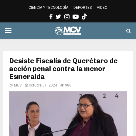
CIENCIA Y TECNOLOGÍA
DEPORTES
VIDEO
Facebook
Twitter
Instagram
Youtube
PRIMARY
MENU
Desiste Fiscalía de Querétaro de
acción penal contra la menor
Esmeralda
by
MCV
octubre 31, 2024
986