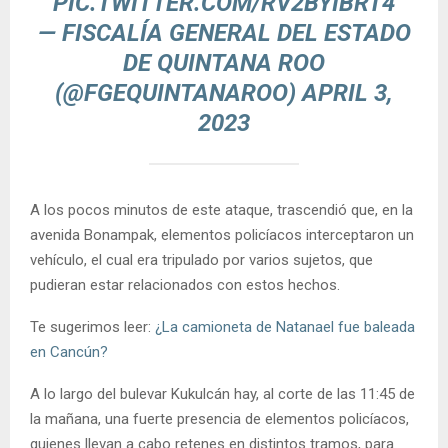
PIC.TWITTER.COM/RV2BYIBRT4
— FISCALÍA GENERAL DEL ESTADO
DE QUINTANA ROO
(@FGEQUINTANAROO)
APRIL 3,
2023
A los pocos minutos de este ataque, trascendió que, en la
avenida Bonampak, elementos policíacos interceptaron un
vehículo, el cual era tripulado por varios sujetos, que
pudieran estar relacionados con estos hechos.
Te sugerimos leer:
¿La camioneta de Natanael fue baleada
en Cancún?
A lo largo del bulevar Kukulcán hay, al corte de las 11:45 de
la mañana, una fuerte presencia de elementos policíacos,
quienes llevan a cabo retenes en distintos tramos, para