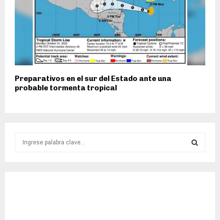
Preparativos en el sur del Estado ante una
probable tormenta tropical
S
e
a
S
r
c
E
h
f
A
o