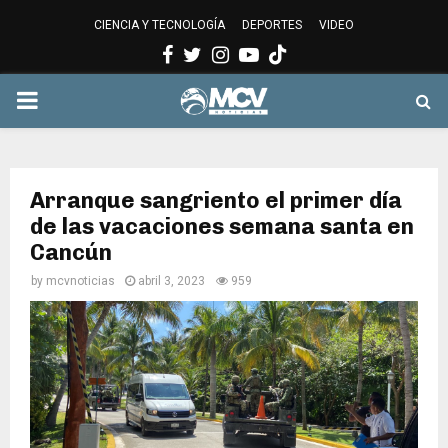
CIENCIA Y TECNOLOGÍA
DEPORTES
VIDEO
Facebook
Twitter
Instagram
Youtube
PRIMARY
MENU
Arranque sangriento el primer día
de las vacaciones semana santa en
Cancún
by
mcvnoticias
abril 3, 2023
959