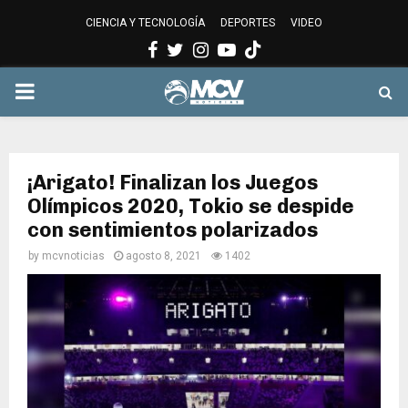
CIENCIA Y TECNOLOGÍA
DEPORTES
VIDEO
Facebook
Twitter
Instagram
Youtube
PRIMARY
MENU
¡Arigato! Finalizan los Juegos
Olímpicos 2020, Tokio se despide
con sentimientos polarizados
by
mcvnoticias
agosto 8, 2021
1402