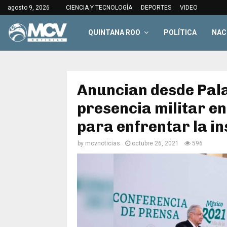
agosto 9, 2026
CIENCIA Y TECNOLOGÍA
DEPORTES
VIDEO
QUINTANA ROO
POLÍTICA
NAC
Anuncian desde Pal
presencia militar e
para enfrentar la i
by
mcvnoticias
octubre 26, 2021
596