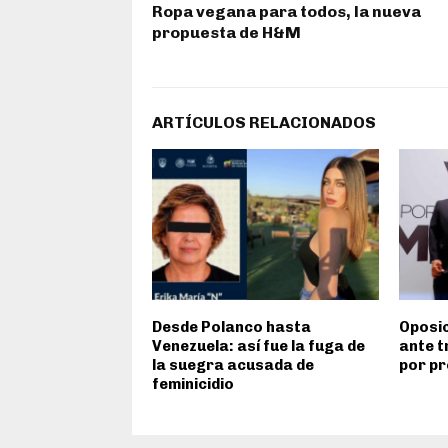
Ropa vegana para todos, la nueva
propuesta de H&M
ARTÍCULOS RELACIONADOS
Desde Polanco hasta
Oposic
Venezuela: así fue la fuga de
ante t
la suegra acusada de
por pr
feminicidio