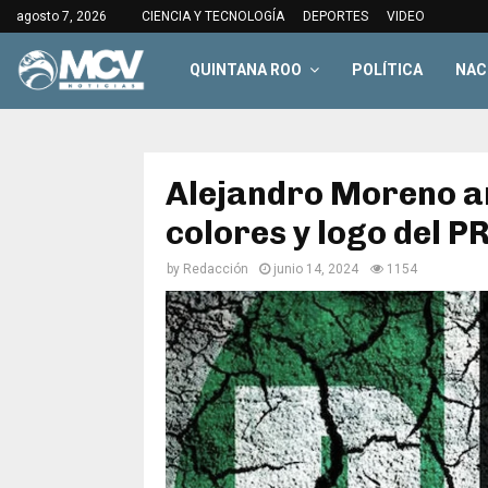
agosto 7, 2026
CIENCIA Y TECNOLOGÍA
DEPORTES
VIDEO
QUINTANA ROO
POLÍTICA
NAC
Alejandro Moreno an
colores y logo del PR
by
Redacción
junio 14, 2024
1154