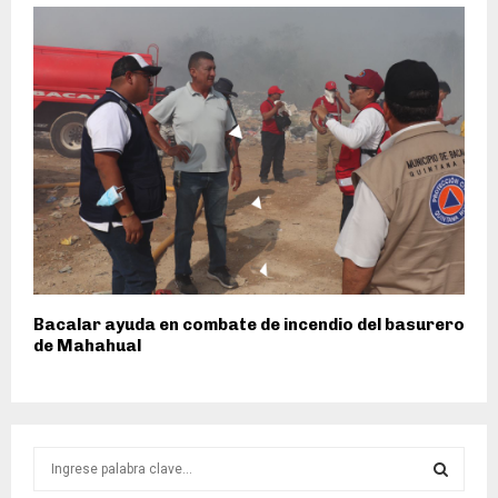
Bacalar ayuda en combate de incendio del basurero
de Mahahual
S
e