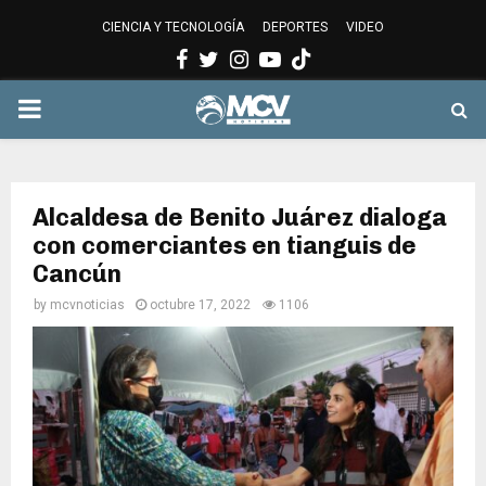
CIENCIA Y TECNOLOGÍA
DEPORTES
VIDEO
Facebook
Twitter
Instagram
Youtube
PRIMARY
MENU
Alcaldesa de Benito Juárez dialoga
con comerciantes en tianguis de
Cancún
by
mcvnoticias
octubre 17, 2022
1106