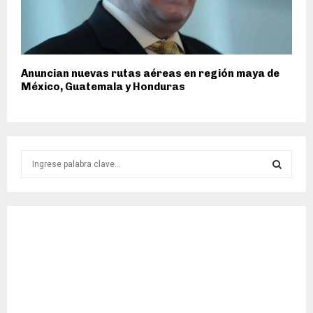
Anuncian nuevas rutas aéreas en región maya de
México, Guatemala y Honduras
S
e
a
S
r
c
E
h
f
A
o
r
R
:
C