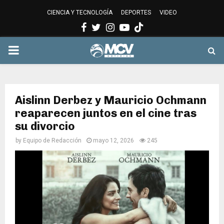
CIENCIA Y TECNOLOGÍA
DEPORTES
VIDEO
Facebook
Twitter
Instagram
Youtube
PRIMARY
MENU
Aislinn Derbez y Mauricio Ochmann
reaparecen juntos en el cine tras
su divorcio
by
Equipo de Redacción
mayo 12, 2026
245