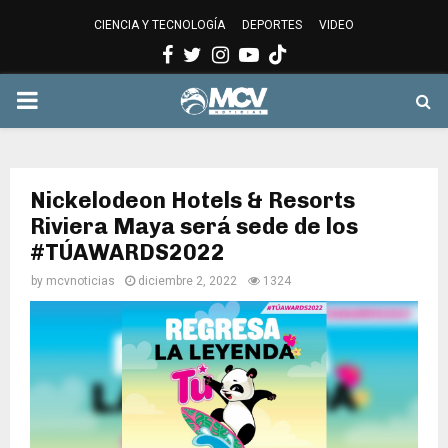
CIENCIA Y TECNOLOGÍA
DEPORTES
VIDEO
Facebook
Twitter
Instagram
Youtube
PRIMARY
MENU
Nickelodeon Hotels & Resorts
Riviera Maya será sede de los
#TÚAWARDS2022
by
mcvnoticias
diciembre 2, 2022
1324