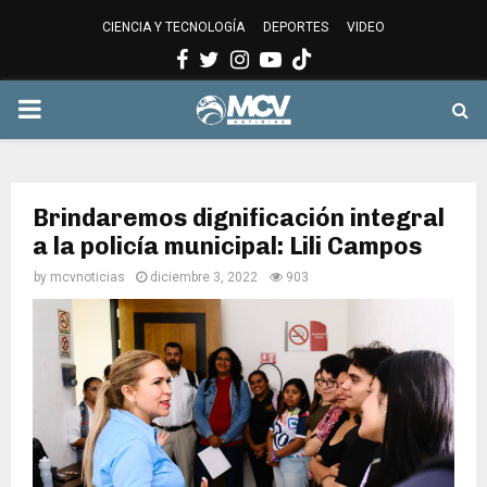
CIENCIA Y TECNOLOGÍA
DEPORTES
VIDEO
Facebook
Twitter
Instagram
Youtube
PRIMARY
MENU
Brindaremos dignificación integral
a la policía municipal: Lili Campos
by
mcvnoticias
diciembre 3, 2022
903