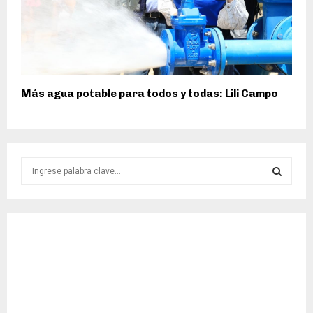
Más agua potable para todos y todas: Lili Campo
S
e
a
S
r
c
E
h
f
A
o
r
R
:
C