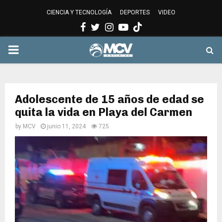
CIENCIA Y TECNOLOGÍA
DEPORTES
VIDEO
Facebook
Twitter
Instagram
Youtube
PRIMARY
MENU
Adolescente de 15 años de edad se
quita la vida en Playa del Carmen
by
MCV
junio 11, 2024
725