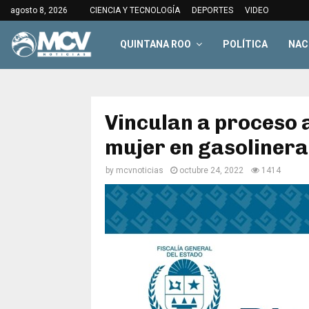
agosto 8, 2026
CIENCIA Y TECNOLOGÍA
DEPORTES
VIDEO
QUINTANA ROO
POLÍTICA
NAC
Vinculan a proceso 
mujer en gasolinera
by
mcvnoticias
octubre 24, 2022
1414