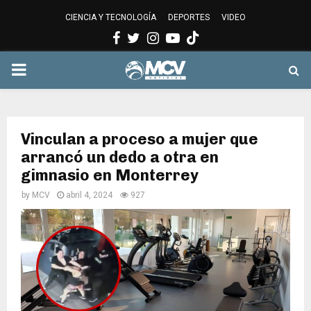
CIENCIA Y TECNOLOGÍA
DEPORTES
VIDEO
Facebook
Twitter
Instagram
Youtube
PRIMARY
MENU
Vinculan a proceso a mujer que
arrancó un dedo a otra en
gimnasio en Monterrey
by
MCV
abril 4, 2024
927