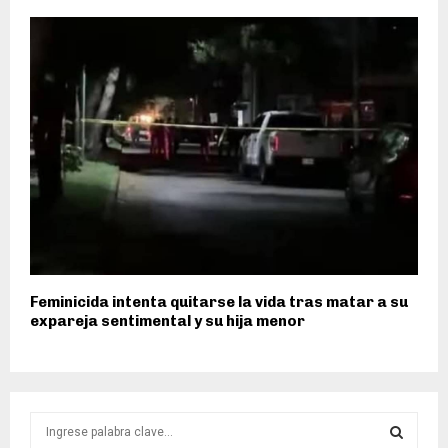
Feminicida intenta quitarse la vida tras matar a su
expareja sentimental y su hija menor
S
e