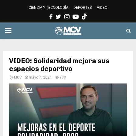
CIENCIA Y TECNOLOGÍA
DEPORTES
VIDEO
Facebook
Twitter
Instagram
Youtube
PRIMARY
MENU
VIDEO: Solidaridad mejora sus
espacios deportivo
by
MCV
mayo 7, 2024
938