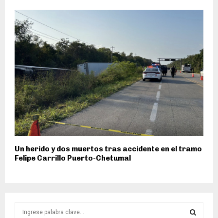
Un herido y dos muertos tras accidente en el tramo
Felipe Carrillo Puerto-Chetumal
S
e