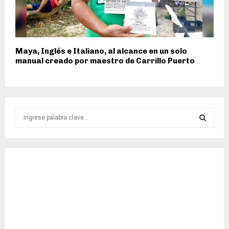
Maya, Inglés e Italiano, al alcance en un solo
manual creado por maestro de Carrillo Puerto
S
e
a
S
r
c
E
h
f
A
o
r
R
:
C