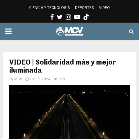
CIENCIA Y TECNOLOGÍA
DEPORTES
VIDEO
Facebook
Twitter
Instagram
Youtube
PRIMARY
MENU
VIDEO | Solidaridad más y mejor
iluminada
by
MCV
abril 8, 2024
628