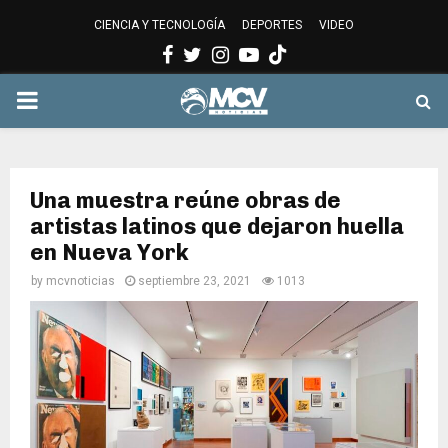
CIENCIA Y TECNOLOGÍA
DEPORTES
VIDEO
Facebook
Twitter
Instagram
Youtube
PRIMARY
MENU
Una muestra reúne obras de
artistas latinos que dejaron huella
en Nueva York
by
mcvnoticias
septiembre 23, 2021
1013