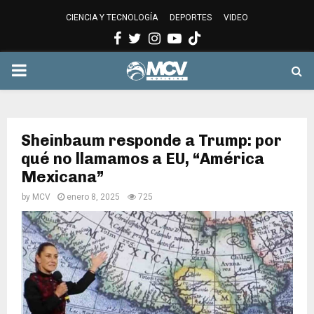
CIENCIA Y TECNOLOGÍA
DEPORTES
VIDEO
Facebook
Twitter
Instagram
Youtube
PRIMARY
MENU
Sheinbaum responde a Trump: por
qué no llamamos a EU, “América
Mexicana”
by
MCV
enero 8, 2025
725