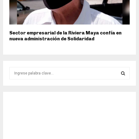
Sector empresarial de la Riviera Maya confía en
nueva administración de Solidaridad
S
e
a
S
r
c
E
h
f
A
o
r
R
:
C