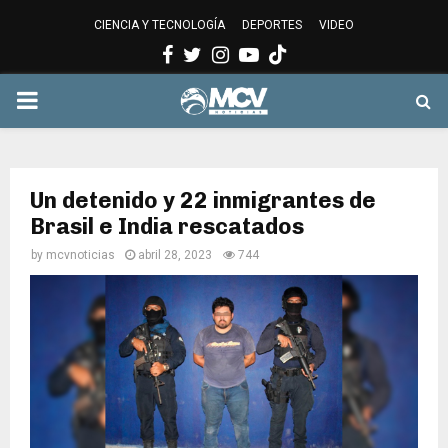
CIENCIA Y TECNOLOGÍA
DEPORTES
VIDEO
Facebook
Twitter
Instagram
Youtube
PRIMARY
MENU
Un detenido y 22 inmigrantes de
Brasil e India rescatados
by
mcvnoticias
abril 28, 2023
744