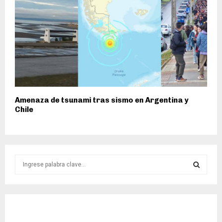
Amenaza de tsunami tras sismo en Argentina y
Chile
S
e
a
S
r
c
E
h
f