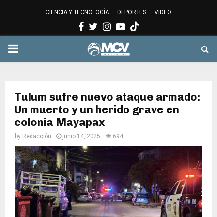
CIENCIA Y TECNOLOGÍA
DEPORTES
VIDEO
Facebook
Twitter
Instagram
Youtube
PRIMARY
MENU
Tulum sufre nuevo ataque armado:
Un muerto y un herido grave en
colonia Mayapax
by
Redacción
junio 14, 2025
694