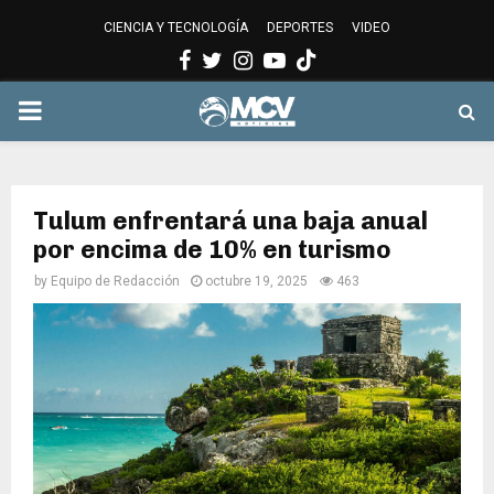
CIENCIA Y TECNOLOGÍA
DEPORTES
VIDEO
Facebook
Twitter
Instagram
Youtube
PRIMARY
MENU
Tulum enfrentará una baja anual
por encima de 10% en turismo
by
Equipo de Redacción
octubre 19, 2025
463