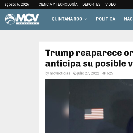
agosto 6, 2026
CIENCIA Y TECNOLOGÍA
DEPORTES
VIDEO
QUINTANA ROO
POLÍTICA
NAC
Trump reaparece or
anticipa su posible 
by
mcvnoticias
julio 27, 2022
625