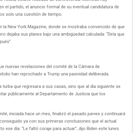
 el partido, el anuncio formal de su eventual candidatura de
ros solo una cuestión de tiempo.
 en la New York Magazine, donde se mostraba convencido de que
pero dejaba sus planes bajo una ambigüedad calculada: “Diría que
pués”.
ue nuevas revelaciones del comité de la Cámara de
pitolio han reprochado a Trump una pasividad deliberada.
a turba que regresara a sus casas, sino que al día siguiente se
citar públicamente al Departamento de Justicia que los
ité, iniciada hace un mes, finalizó el pasado jueves y continuará
conseguido ya con sus primeras conclusiones que el actual
ese día: “Le faltó coraje para actuar”, dijo Biden este lunes.