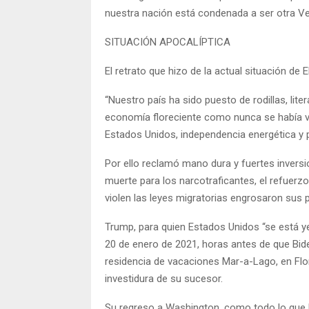
nuestra nación está condenada a ser otra V
SITUACIÓN APOCALÍPTICA
El retrato que hizo de la actual situación de 
“Nuestro país ha sido puesto de rodillas, lit
economía floreciente como nunca se había vis
Estados Unidos, independencia energética y p
Por ello reclamó mano dura y fuertes inversi
muerte para los narcotraficantes, el refuerz
violen las leyes migratorias engrosaron sus p
Trump, para quien Estados Unidos “se está ye
20 de enero de 2021, horas antes de que Bide
residencia de vacaciones Mar-a-Lago, en Flori
investidura de su sucesor.
Su regreso a Washington, como todo lo que l