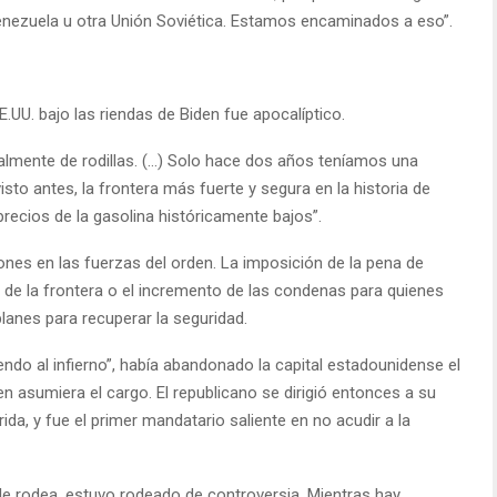
enezuela u otra Unión Soviética. Estamos encaminados a eso”.
EE.UU. bajo las riendas de Biden fue apocalíptico.
eralmente de rodillas. (…) Solo hace dos años teníamos una
to antes, la frontera más fuerte y segura en la historia de
recios de la gasolina históricamente bajos”.
ones en las fuerzas del orden. La imposición de la pena de
o de la frontera o el incremento de las condenas para quienes
lanes para recuperar la seguridad.
ndo al infierno”, había abandonado la capital estadounidense el
n asumiera el cargo. El republicano se dirigió entonces a su
da, y fue el primer mandatario saliente en no acudir a la
e rodea, estuvo rodeado de controversia. Mientras hay