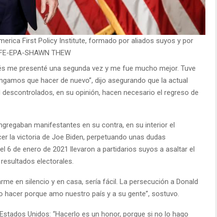
erica First Policy Institute, formado por aliados suyos y por
n. EFE-EPA-SHAWN THEW
ués me presenté una segunda vez y me fue mucho mejor. Tuve
ngamos que hacer de nuevo”, dijo asegurando que la actual
ad descontrolados, en su opinión, hacen necesario el regreso de
ngregaban manifestantes en su contra, en su interior el
er la victoria de Joe Biden, perpetuando unas dudas
l 6 de enero de 2021 llevaron a partidarios suyos a asaltar el
 resultados electorales.
rme en silencio y en casa, sería fácil. La persecución a Donald
o hacer porque amo nuestro país y a su gente”, sostuvo.
or Estados Unidos: “Hacerlo es un honor, porque si no lo hago