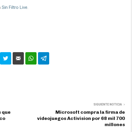
n
Sin Filtro Live
.
SIGUIENTE NOTICIA
s que
Microsoft compra la firma de
ico
videojuegos Activision por 68 mil 700
millones