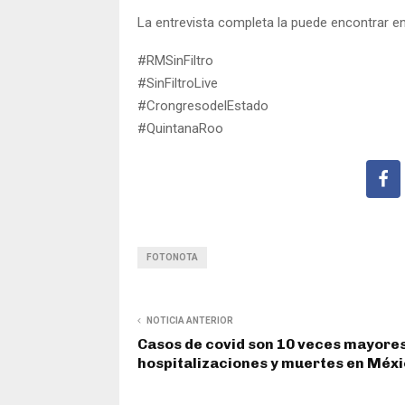
La entrevista completa la puede encontrar e
#RMSinFiltro
#SinFiltroLive
#CrongresodelEstado
#QuintanaRoo
FOTONOTA
NOTICIA ANTERIOR
Casos de covid son 10 veces mayore
hospitalizaciones y muertes en Méx