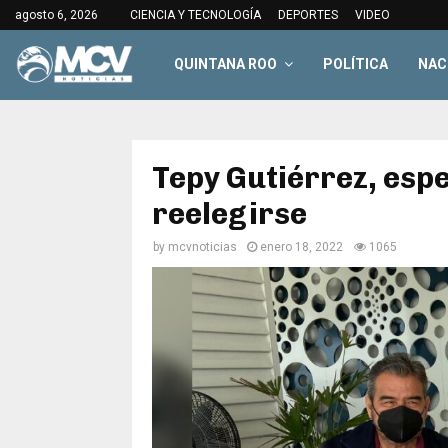
agosto 6, 2026
CIENCIA Y TECNOLOGÍA
DEPORTES
VIDEO
QUINTANA ROO
POLÍTICA
NAC
Tepy Gutiérrez, esp
reelegirse
by
mcvnoticias
enero 18, 2022
1065