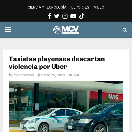
CIENCIA Y TECNOLOGÍA
DEPORTES
VIDEO
Facebook
Twitter
Instagram
Youtube
PRIMARY
MENU
Taxistas playenses descartan
violencia por Uber
by
mcvnoticias
enero 25, 2023
668