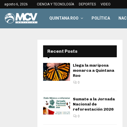
agosto 6, 2026
CIENCIA Y TECNOLOGÍA
DEPORTES
VIDEO
QUINTANA ROO
POLÍTICA
NAC
Recent Posts
Llega la mariposa
monarca a Quintana
Roo
0
Sumate a la Jornada
Nacional de
reforestación 2026
0