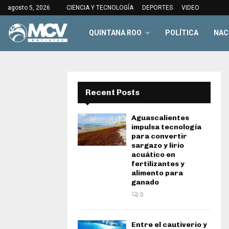
agosto 5, 2026
CIENCIA Y TECNOLOGÍA
DEPORTES
VIDEO
QUINTANA ROO
POLÍTICA
NAC
Recent Posts
Aguascalientes
impulsa tecnología
para convertir
sargazo y lirio
acuático en
fertilizantes y
alimento para
ganado
0
Entre el cautiverio y