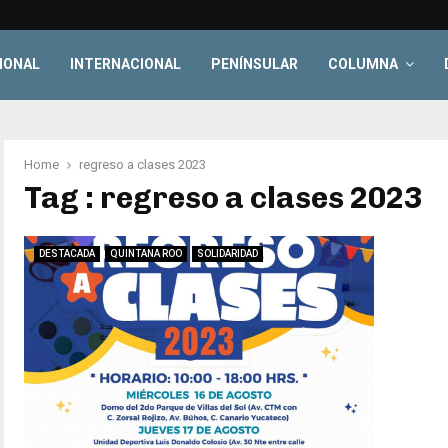
IONAL
INTERNACIONAL
PENÍNSULAR
COLUMNA
Home
regreso a clases 2023
Tag : regreso a clases 2023
DESTACADA
QUINTANA ROO
SOLIDARIDAD