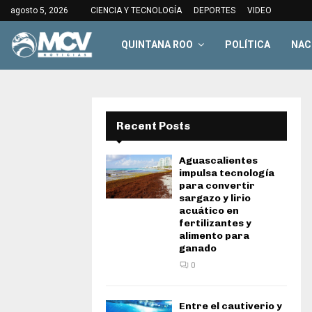
agosto 5, 2026
CIENCIA Y TECNOLOGÍA
DEPORTES
VIDEO
QUINTANA ROO
POLÍTICA
NAC
Recent Posts
Aguascalientes
impulsa tecnología
para convertir
sargazo y lirio
acuático en
fertilizantes y
alimento para
ganado
0
Entre el cautiverio y