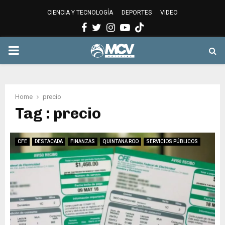
CIENCIA Y TECNOLOGÍA
DEPORTES
VIDEO
Facebook
Twitter
Instagram
Youtube
PRIMARY
MENU
Home
precio
Tag : precio
CFE
DESTACADA
FINANZAS
QUINTANA ROO
SERVICIOS PÚBLICOS