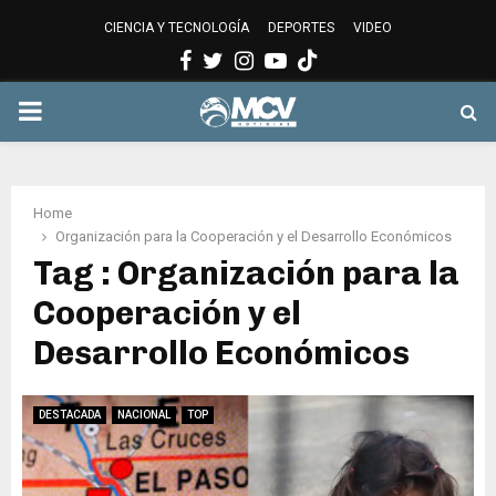
CIENCIA Y TECNOLOGÍA
DEPORTES
VIDEO
Facebook
Twitter
Instagram
Youtube
PRIMARY
MENU
Home
Organización para la Cooperación y el Desarrollo Económicos
Tag : Organización para la
Cooperación y el
Desarrollo Económicos
DESTACADA
NACIONAL
TOP