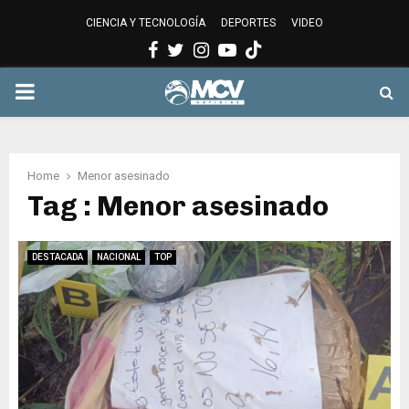
CIENCIA Y TECNOLOGÍA
DEPORTES
VIDEO
Facebook
Twitter
Instagram
Youtube
PRIMARY
MENU
Home
Menor asesinado
Tag : Menor asesinado
DESTACADA
NACIONAL
TOP