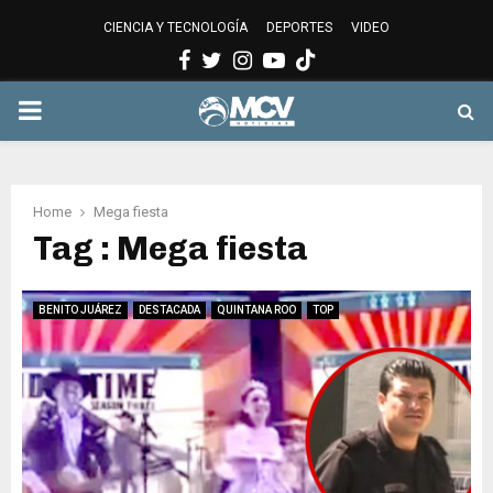
CIENCIA Y TECNOLOGÍA
DEPORTES
VIDEO
Facebook
Twitter
Instagram
Youtube
PRIMARY
MENU
Home
Mega fiesta
Tag : Mega fiesta
BENITO JUÁREZ
DESTACADA
QUINTANA ROO
TOP