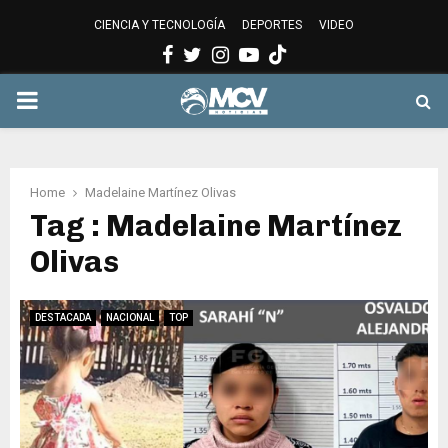
CIENCIA Y TECNOLOGÍA
DEPORTES
VIDEO
Facebook
Twitter
Instagram
Youtube
PRIMARY
MENU
Home
Madelaine Martínez Olivas
Tag : Madelaine Martínez
Olivas
DESTACADA
NACIONAL
TOP