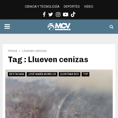
CIENCIA Y TECNOLOGÍA
DEPORTES
VIDEO
Facebook
Twitter
Instagram
Youtube
PRIMARY
MENU
Home
Llueven cenizas
Tag : Llueven cenizas
DESTACADA
JOSÉ MARÍA MORELOS
QUINTANA ROO
TOP