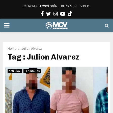
CIENCIA Y TECNOLOGÍA
DEPORTES
VIDEO
Facebook
Twitter
Instagram
Youtube
PRIMARY
MENU
Home
Julion Alvarez
Tag : Julion Alvarez
NACIONAL
PENÍNSULAR