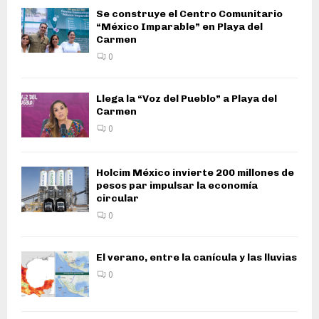
Se construye el Centro Comunitario
“México Imparable” en Playa del
Carmen
0
Llega la “Voz del Pueblo” a Playa del
Carmen
0
Holcim México invierte 200 millones de
pesos par impulsar la economía
circular
0
El verano, entre la canícula y las lluvias
0