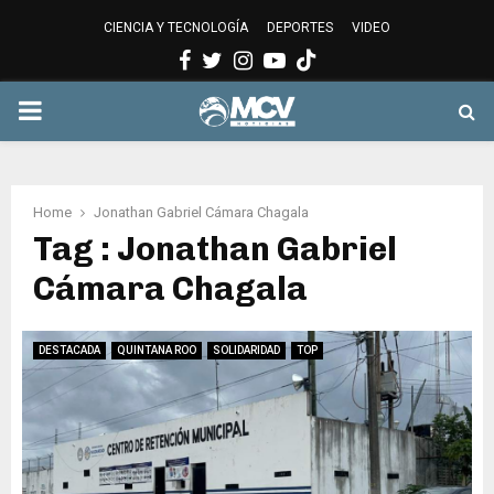
CIENCIA Y TECNOLOGÍA
DEPORTES
VIDEO
Facebook
Twitter
Instagram
Youtube
PRIMARY
MENU
Home
Jonathan Gabriel Cámara Chagala
Tag : Jonathan Gabriel
Cámara Chagala
DESTACADA
QUINTANA ROO
SOLIDARIDAD
TOP