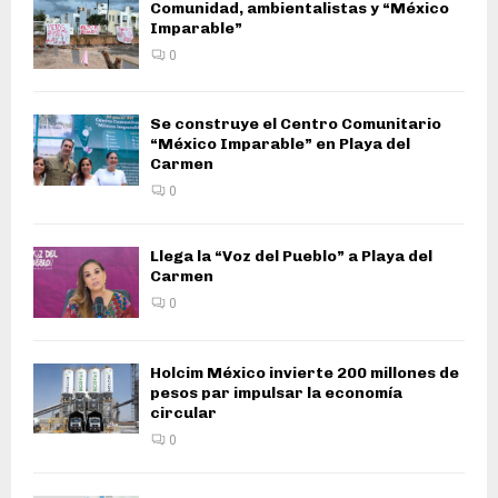
Comunidad, ambientalistas y “México
Imparable”
0
Se construye el Centro Comunitario
“México Imparable” en Playa del
Carmen
0
Llega la “Voz del Pueblo” a Playa del
Carmen
0
Holcim México invierte 200 millones de
pesos par impulsar la economía
circular
0