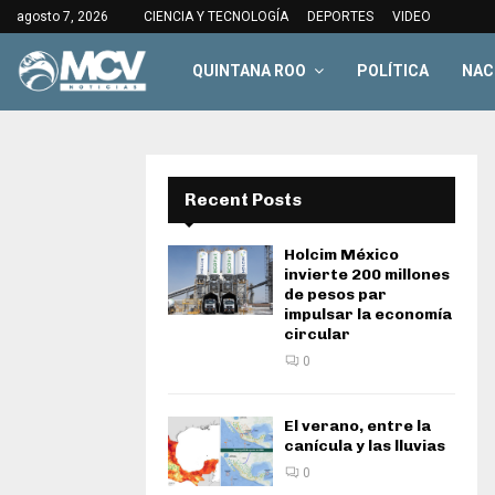
agosto 7, 2026
CIENCIA Y TECNOLOGÍA
DEPORTES
VIDEO
QUINTANA ROO
POLÍTICA
NAC
Recent Posts
Holcim México
invierte 200 millones
de pesos par
impulsar la economía
circular
0
El verano, entre la
canícula y las lluvias
0