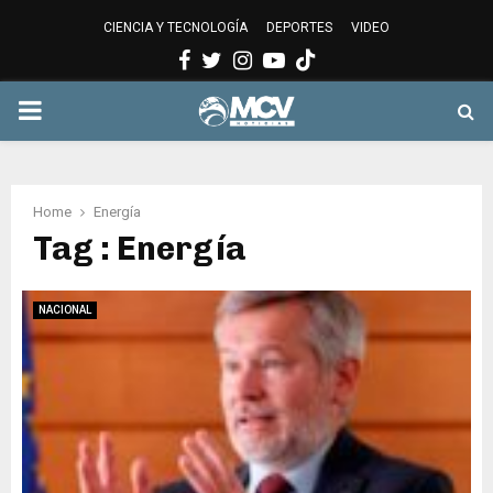
CIENCIA Y TECNOLOGÍA
DEPORTES
VIDEO
Facebook
Twitter
Instagram
Youtube
PRIMARY
MENU
Home
Energía
Tag : Energía
NACIONAL