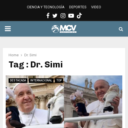
CIENCIA Y TECNOLOGÍA
DEPORTES
VIDEO
Facebook
Twitter
Instagram
Youtube
PRIMARY
MENU
Home
Dr. Simi
Tag : Dr. Simi
DESTACADA
INTERNACIONAL
TOP