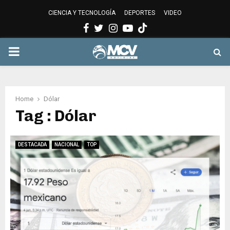
CIENCIA Y TECNOLOGÍA
DEPORTES
VIDEO
Facebook
Twitter
Instagram
Youtube
PRIMARY
MENU
Home
Dólar
Tag : Dólar
DESTACADA
NACIONAL
TOP