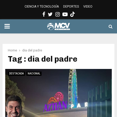
CIENCIA Y TECNOLOGÍA
DEPORTES
VIDEO
Facebook
Twitter
Instagram
Youtube
PRIMARY
MENU
Home
dia del padre
Tag : dia del padre
DESTACADA
NACIONAL