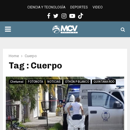
CIENCIA Y TECNOLOGÍA
DEPORTES
VIDEO
Facebook
Twitter
Instagram
Youtube
PRIMARY
MENU
Home
Cuerpo
Tag : Cuerpo
Chetumal
FOTONOTA
NOTICIAS
OTHÓN P BLANCO
QUINTANA ROO