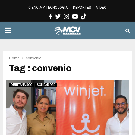
CIENCIA Y TECNOLOGÍA
DEPORTES
VIDEO
Facebook
Twitter
Instagram
Youtube
PRIMARY
MENU
Home
convenio
Tag : convenio
QUINTANA ROO
SOLIDARIDAD