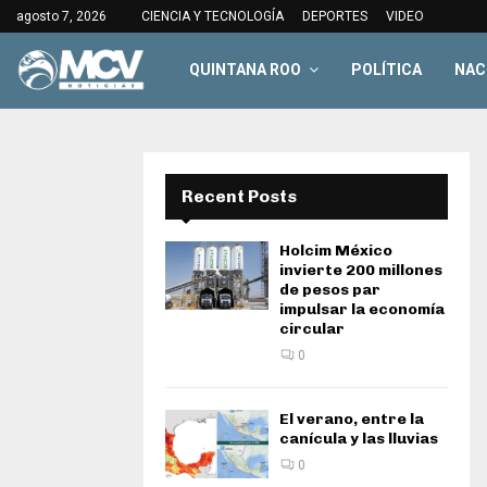
agosto 7, 2026
CIENCIA Y TECNOLOGÍA
DEPORTES
VIDEO
QUINTANA ROO
POLÍTICA
NAC
Recent Posts
Holcim México
invierte 200 millones
de pesos par
impulsar la economía
circular
0
El verano, entre la
canícula y las lluvias
0