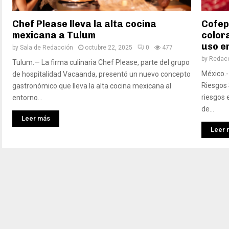
Chef Please lleva la alta cocina
Cofepr
mexicana a Tulum
colora
uso e
by
Sala de Redacción
octubre 22, 2025
0
477
by
Redac
Tulum.— La firma culinaria Chef Please, parte del grupo
México.-
de hospitalidad Vacaanda, presentó un nuevo concepto
Riesgos 
gastronómico que lleva la alta cocina mexicana al
riesgos 
entorno...
de...
Leer más
Leer 