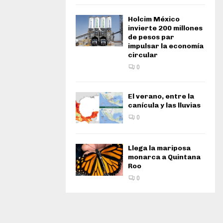
Holcim México
invierte 200 millones
de pesos par
impulsar la economía
circular
0
El verano, entre la
canícula y las lluvias
0
Llega la mariposa
monarca a Quintana
Roo
0