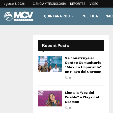
agosto 8, 2026
CIENCIA Y TECNOLOGÍA
DEPORTES
VIDEO
QUINTANA ROO
POLÍTICA
NAC
Recent Posts
Se construye el
Centro Comunitario
“México Imparable”
en Playa del Carmen
0
Llega la “Voz del
Pueblo” a Playa del
Carmen
0