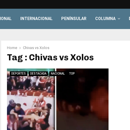
IONAL
INTERNACIONAL
PENÍNSULAR
COLUMNA
Home
Chivas vs Xolos
Tag : Chivas vs Xolos
DEPORTES
DESTACADA
NACIONAL
TOP