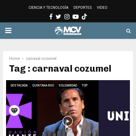
CIENCIA Y TECNOLOGÍA
DEPORTES
VIDEO
Facebook
Twitter
Instagram
Youtube
PRIMARY
MENU
Home
carnaval cozumel
Tag : carnaval cozumel
DESTACADA
QUINTANA ROO
SOLIDARIDAD
TOP